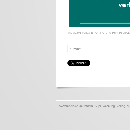
mediaJA! Verlag für Online- und Print-Publik
< PREV
www.mediaJA.de: mediaJA! pr. werbung. verlag. A