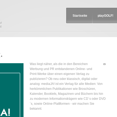
!
Startseite
playGOLF!
nd
Über das Mag
96
Zur playGOL
.
Was liegt näher, als die in den Bereichen
Werbung und PR entstandenen Online- und
Print-Werke über einen eigenen Verlag zu
publizieren? Ob neu oder klassisch, digital oder
analog: mediaJA! ist ein Verlag für alle Medien: Von
herkömmlichen Publikationen wie Broschüren,
Kalender, Booklets, Magazinen und Büchern bis hin
zu modernen Informationsträgern wie CD´s oder DVD
´s, sowie Online-Plattformen - wir machen Sie
bekannt.