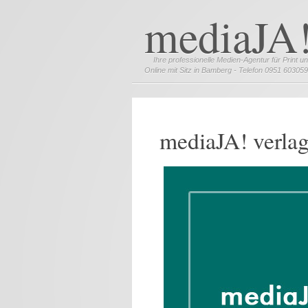
mediaJA
Ihre professionelle Medien-Agentur für Print u
Log in to your account or
Online mit Sitz in Bamberg - Telefon 0951 60305
User Name
Password
mediaJA! verlag
Remember Me
Forgot your password?
Forgot your username?