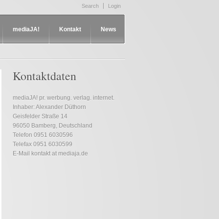
Search
Login
mediaJA!
Kontakt
News
azin
mediaJA! Projekt-Entwicklung und
mediaJA! medien-agentur
Eine Agentur für alle Medien-
-management
F-Website
Bereiche
Kontaktdaten
mediaJA! public relations.
Unter diesem Menüpunkt finden Sie
mediaJA! pr. werbung. verlag. internet.
Inhaber: Alexander Düthorn
alles, was Sie für gute PR brauchen.
Geisfelder Straße 14
mediaJA! werbung.
96050 Bamberg, Deutschland
Telefon 0951 6030596
mediaJA! verlag.
Telefax 0951 6030599
mediaJA! internet.
E-Mail kontakt at mediaja.de
mediaJA! shops.
Facebook & Co.
Suchmaschinen-Optimierung